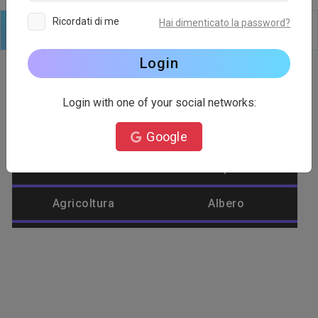
Ricordati di me
Hai dimenticato la password?
Logo
Testo
Forme
Modificare
Sfondo
Login
Login with one of your social networks:
Categoria del logo
Google
Account
Aeroplano
Agricoltura
Albero
Alienware
Ambientale
Amore
Ananas
Anatra
Animale