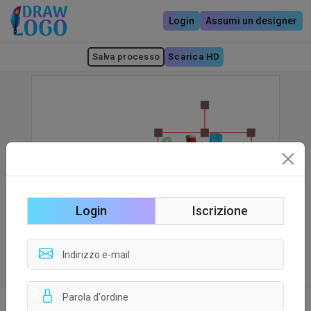
Login
Assumi un designer
Salva processo
Scarica HD
Login
Iscrizione