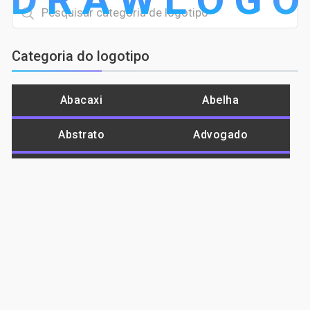
Categoria do logotipo
Abacaxi
Abelha
Abstrato
Advogado
Agricultura
Águia
Alienware
Ambiente
Amor
Animal
Animal de estimação
Ano Novo
Aptidão
Aranha