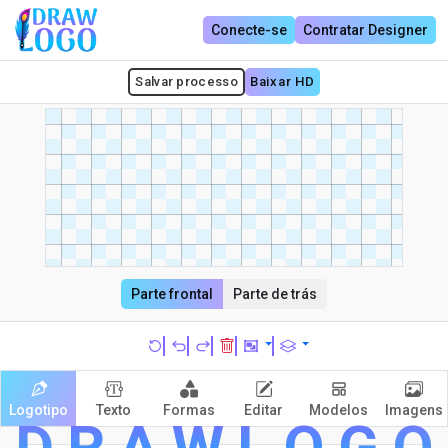
Conecte-se
Contratar Designer
Salvar processo
Baixar HD
Parte frontal
Parte de trás
Logotipo
Texto
Formas
Editar
Modelos
Imagens
D
R
A
W
L
O
G
O