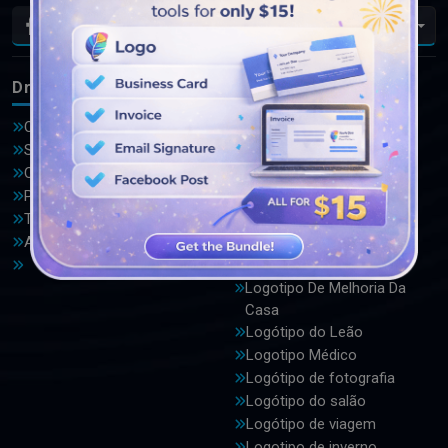
Pt
DrawLogo
Logotipos
Ofertas
Logótipo do advogado
Sobre nós
Logotipo automotivo
Contate-nos
Logotipo do basquetebol
Política de Privacidade
Logotipo do pássaro
Termos e Condições
Logótipo do computador
Avaliações
Logotipo Da Coroa
Logótipo do jardim
Logotipo De Melhoria Da
Casa
Logótipo do Leão
Logotipo Médico
Logótipo de fotografia
Logótipo do salão
Logótipo de viagem
Logotipo de inverno