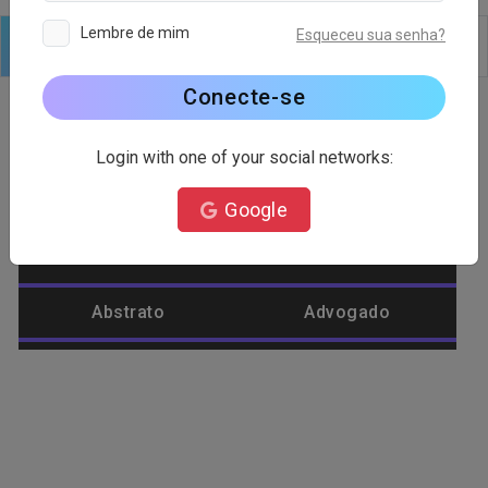
Lembre de mim
Esqueceu sua senha?
Logotipo
Texto
Formas
Editar
Fundo
Conecte-se
Login with one of your social networks:
Categoria do logotipo
Google
Abacaxi
Abelha
Abstrato
Advogado
Agricultura
Águia
Alienware
Ambiente
Amor
Animal