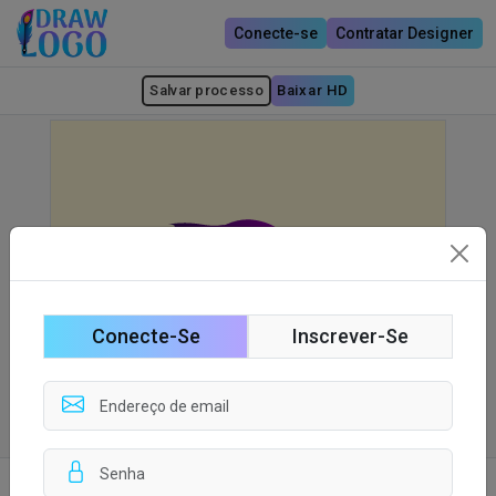
Conecte-se
Contratar Designer
Salvar processo
Baixar HD
Conecte-Se
Inscrever-Se