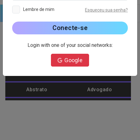
Lembre de mim
Esqueceu sua senha?
Logotipo
Texto
Formas
Editar
Fundo
Conecte-se
Login with one of your social networks:
Categoria do logotipo
Google
Abacaxi
Abelha
Abstrato
Advogado
Agricultura
Águia
Alienware
Ambiente
Amor
Animal