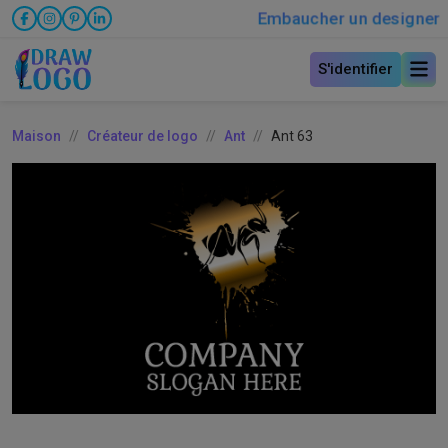
Embaucher un designer
S'identifier
Maison
Créateur de logo
Ant
Ant 63