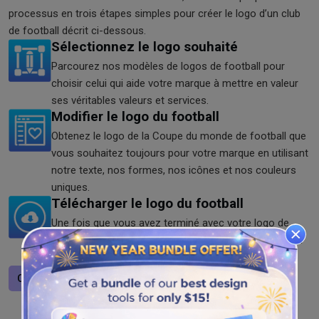
processus en trois étapes simples pour créer le logo d’un club
de football décrit ci-dessous.
Sélectionnez le logo souhaité
Parcourez nos modèles de logos de football pour
choisir celui qui aide votre marque à mettre en valeur
ses véritables valeurs et services.
Modifier le logo du football
Obtenez le logo de la Coupe du monde de football que
vous souhaitez toujours pour votre marque en utilisant
notre texte, nos formes, nos icônes et nos couleurs
uniques.
Télécharger le logo du football
Une fois que vous avez terminé avec votre logo de
football marron, téléchargez-le. Enregistrez le logo du
football aux formats PNG, JPG et SVG à votre guise.
Concevoir un logo