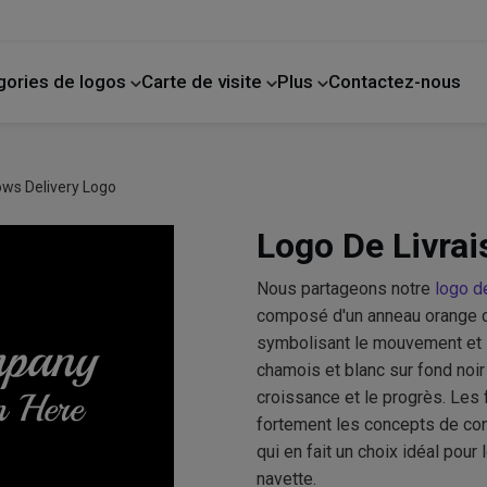
gories de logos
Carte de visite
Plus
Contactez-nous
de compagnie
La photographie
Amélioration de l'habitat
ows Delivery Logo
Logo De Livrai
Nous partageons notre
logo d
composé d'un anneau orange ci
symbolisant le mouvement et la
chamois et blanc sur fond noir
croissance et le progrès. Les
fortement les concepts de cont
qui en fait un choix idéal pour
navette.