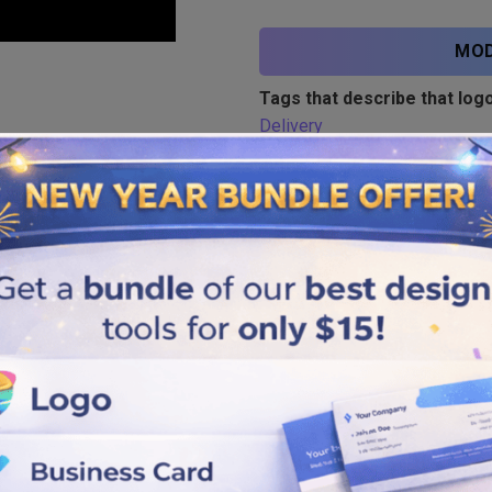
MOD
Tags that describe that logo
Delivery
Similar logos