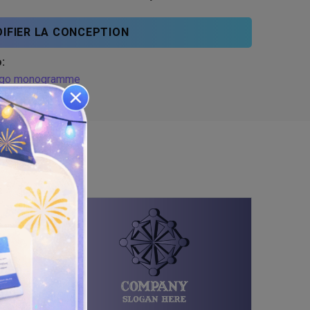
IFIER LA CONCEPTION
:
go monogramme