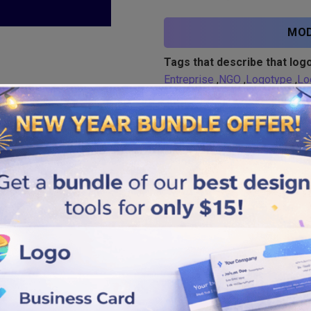
MOD
Tags that describe that logo
Entreprise
,
NGO
,
Logotype
,
Lo
Similar logos