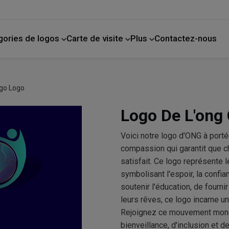
gories de logos
Carte de visite
Plus
Contactez-nous
de compagnie
La photographie
Amélioration de l'habitat
go Logo
Logo De L'ong
Voici notre logo d'ONG à port
compassion qui garantit que c
satisfait. Ce logo représente 
symbolisant l'espoir, la confia
soutenir l'éducation, de fourni
leurs rêves, ce logo incarne u
Rejoignez ce mouvement mondi
bienveillance, d'inclusion et 