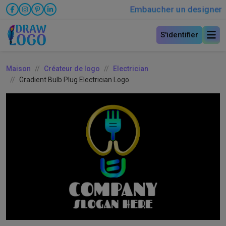
Embaucher un designer
S'identifier
Maison
Créateur de logo
Electrician
Gradient Bulb Plug Electrician Logo