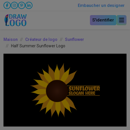
Embaucher un designer
S'identifier
Maison
Créateur de logo
Sunflower
Half Summer Sunflower Logo