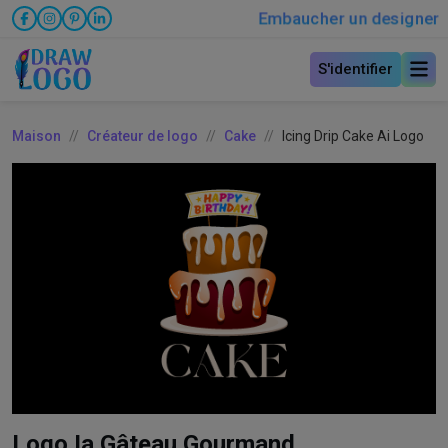
Embaucher un designer
S'identifier
Maison
Créateur de logo
Cake
Icing Drip Cake Ai Logo
Logo Ia Gâteau Gourmand