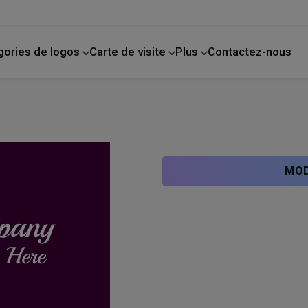
gories de logos
Carte de visite
Plus
Contactez-nous
de compagnie
La photographie
Amélioration de l'habitat
MOD