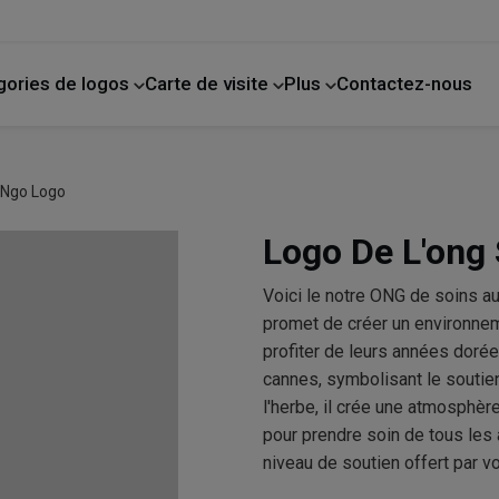
gories de logos
Carte de visite
Plus
Contactez-nous
de compagnie
La photographie
Amélioration de l'habitat
 Ngo Logo
Logo De L'ong
Voici le notre ONG de soins 
promet de créer un environnem
profiter de leurs années doré
cannes, symbolisant le soutien 
l'herbe, il crée une atmosphère
pour prendre soin de tous les 
niveau de soutien offert par 