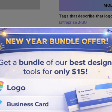
MOD
Tags that describe that logo
Entreprise
,
NGO
Similar logos