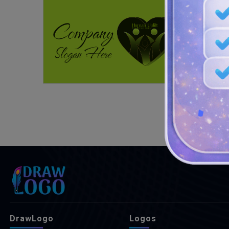
DrawLogo
Logos