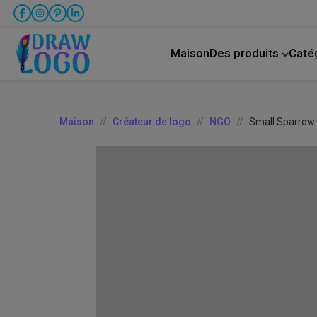
Maison
Des produits
Caté
créateur de publication sur Facebook
Animal 
Maison
Créateur de logo
NGO
Small Sparrow