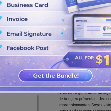
go en utilisant notre qualité et
ormes, les icônes et les motifs de
vez le télécharger depuis notre
G. Essayez-le maintenant!
Meilleur créat
Avec notre générateur de logo
de bougies présentant des co
impressionnantes. Soyez votre