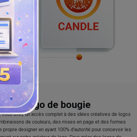
eur de logo de bougie
, vous avez un accès complet à des idées créatives de logos
mbinaisons de couleurs, des mises en page et des formes
 propre designer en ayant 100% d'autorité pour concevoir les