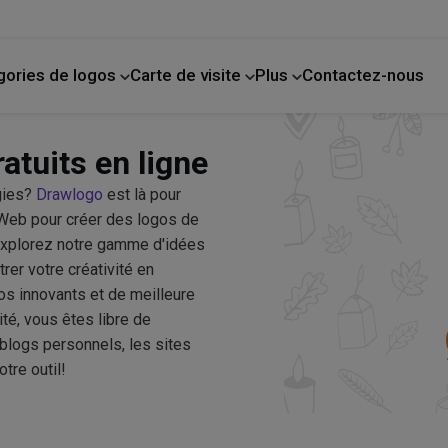
gories de logos
Carte de visite
Plus
Contactez-nous
de compagnie
La photographie
Amélioration de l'habitat
atuits en ligne
gies?
Drawlogo
est là pour
 Web pour créer des logos de
 Explorez notre gamme d'idées
er votre créativité en
os innovants et de meilleure
té, vous êtes libre de
blogs personnels, les sites
tre outil!