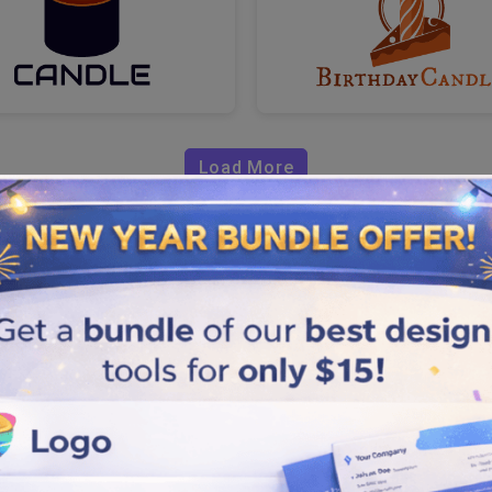
Load More
ugie?
ctateurs avec nos logos de
ugies faites maison ou d'une
o
de bougie pour créer un chef-
’art créative qui démarquera
 pour choisir celui que vous