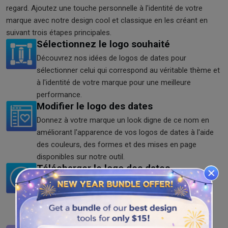
regard. Ajoutez une touche personnelle à l'identité de votre
marque avec notre design cool et classique en les créant en
suivant trois étapes principales.
Sélectionnez le logo souhaité
Découvrez nos idées de logos de dates pour
sélectionner celui qui correspond au véritable thème et
à l'identité de votre marque pour une meilleure
performance.
Modifier le logo des dates
Donnez à votre marque un look digne de ce nom en
améliorant l'apparence de vos logos de dates à l'aide
des couleurs, des formes et des mises en page
disponibles sur notre outil.
Télécharger le logo des dates
Vous pouvez télécharger gratuitement le logo des
dates au format SVG, PNG, JPG et PDF une fois que
vous avez terminé avec l'aspect remarquable du
design.