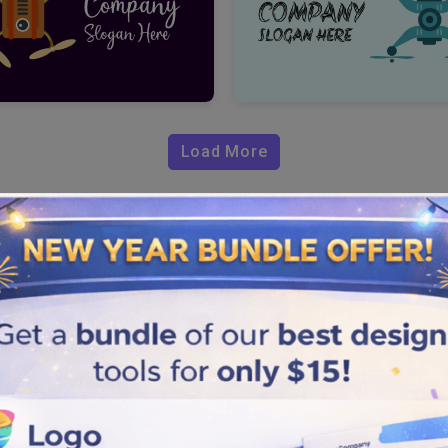
Load More
one?
êtes qu’à quelques clics.
 logo de votre entreprise de
 icônes parfaits. Avec notre
portantes de base décrites ci-
 de drones qui correspondent
entales pour que votre