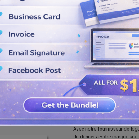
elles combinaisons de couleurs,
marque une popularité
t l'enregistrer aux formats SVG,
e. Maintenant, partagez-le avec
Meilleur créat
Avec notre fournisseur de logo
de donner à votre marque une