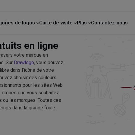
gories de logos
Carte de visite
Plus
Contactez-nous
de compagnie
La photographie
Amélioration de l'habitat
tuits en ligne
travers votre marque en
ne. Sur
Drawlogo
, vous pouvez
libre dans l'icône de votre
pouvez choisir des couleurs
essionnants pour les sites Web
de drones que vous souhaitez
ls ou les marques. Toutes ces
temps dans la grande foule.