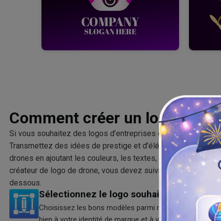
Comment créer un logo de dr
Si vous souhaitez des logos d’entreprises de drones, vous n’
Transmettez des idées de prestige et d'élégance à travers le
drones en ajoutant les couleurs, les textes, les formes et les
créateur de logo de drone, vous devez suivre trois étapes im
dessous.
Sélectionnez le logo souhaité
Choisissez les bons modèles parmi nos idées de logos
bien à votre identité de marque et à vos valeurs fondam