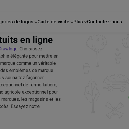
gories de logos
Carte de visite
Plus
Contactez-nous
de compagnie
La photographie
Amélioration de l'habitat
uits en ligne
Drawlogo
. Choisissez
phie élégante pour mettre en
re marque comme un véritable
ant des emblèmes de marque
ous souhaitez façonner
ceptionnel de ferme laitière,
go agricole exceptionnel pour
s marques, les magasins et les
uccès. Essayez notre