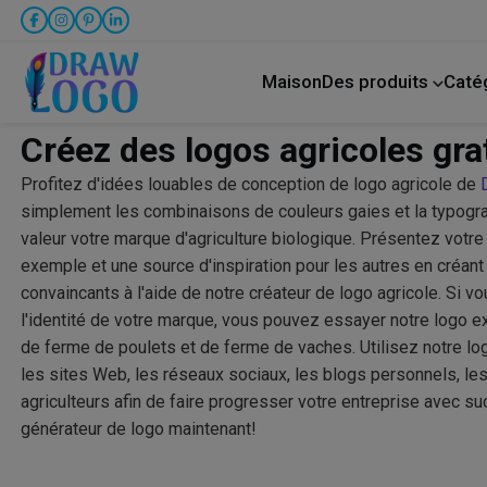
Maison
Des produits
Caté
créateur de publication sur Facebook
Animal 
Créez des logos agricoles grat
Profitez d'idées louables de conception de logo agricole de
simplement les combinaisons de couleurs gaies et la typogra
valeur votre marque d'agriculture biologique. Présentez vot
exemple et une source d'inspiration pour les autres en cré
convaincants à l'aide de notre créateur de logo agricole. Si v
l'identité de votre marque, vous pouvez essayer notre logo ex
de ferme de poulets et de ferme de vaches. Utilisez notre lo
les sites Web, les réseaux sociaux, les blogs personnels, le
agriculteurs afin de faire progresser votre entreprise avec s
générateur de logo maintenant!