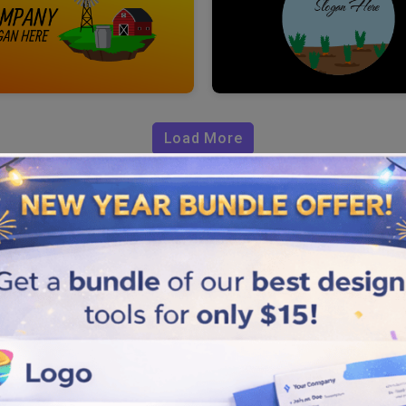
Load More
le en ligne?
lité de votre marque grâce à
ont populaires et contiennent
 énorme visibilité à votre
t les étapes décrites ci
 parmi les options que nous
le à l'aide d'éléments de