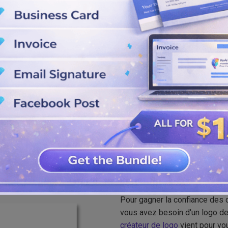
in en utilisant des combinaisons
our vos icônes de marque.
léchargez-les depuis notre
PG quand vous le souhaitez.
Meilleur créat
Pour gagner la confiance des c
vous avez besoin d'un logo de 
créateur de logo
vient pour vo