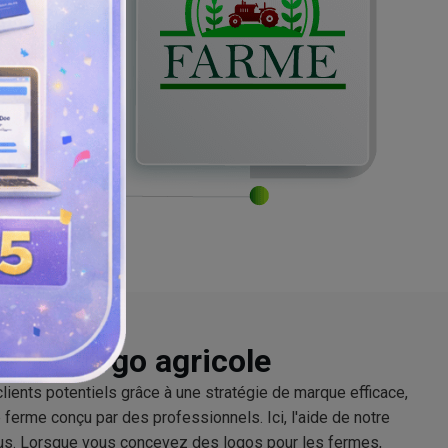
eur de logo agricole
lients potentiels grâce à une stratégie de marque efficace,
ferme conçu par des professionnels. Ici, l'aide de notre
us. Lorsque vous concevez des logos pour les fermes,