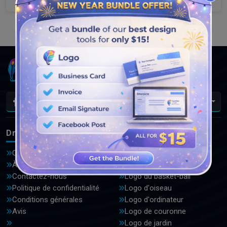
Load More
Fr
DrawLogo
Logos
Offres
Logo de l'avocat
À propos de nous
Logo de l'automobile
Contactez-nous
Logo du basket-ball
Politique de confidentialité
Logo d'oiseau
Conditions générales
Logo d'ordinateur
Avis
Logo de couronne
Logo de jardin