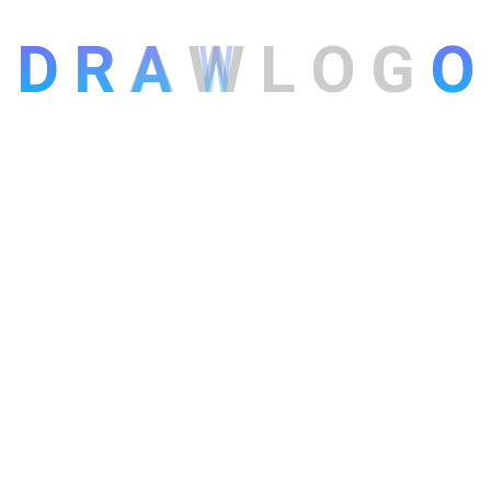
D
R
A
W
L
O
G
O