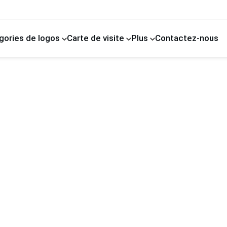
gories de logos
Carte de visite
Plus
Contactez-nous
de compagnie
d'enfants
La photographie
Amélioration de l'habitat