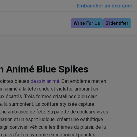
Embaucher un designer
Write For Us
S'identifier
n Animé Blue Spikes
pointes bleues
dessin animé
. Cet emblème met en
animé à la tête ronde et violette, arborant un
x écartés. Trois formes cristallines bleu clair,
, la surmontent. La coiffure stylisée capture
une ambiance de fête. Sa palette de couleurs vives
ination et un esprit ludique, créant une esthétique
ign convivial véhicule les thèmes du plaisir, de la
e qui en fait un symbole exceptionnel pour les