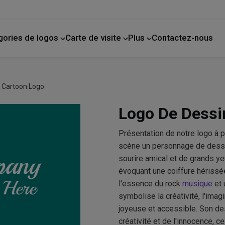
gories de logos
Carte de visite
Plus
Contactez-nous
de compagnie
La photographie
Amélioration de l'habitat
s Cartoon Logo
Logo De Dessi
Présentation de notre logo à 
scène un personnage de dessin 
sourire amical et de grands yeu
évoquant une coiffure hérissée
l'essence du rock
musique
et 
symbolise la créativité, l'imag
joyeuse et accessible. Son des
créativité et de l'innocence, c