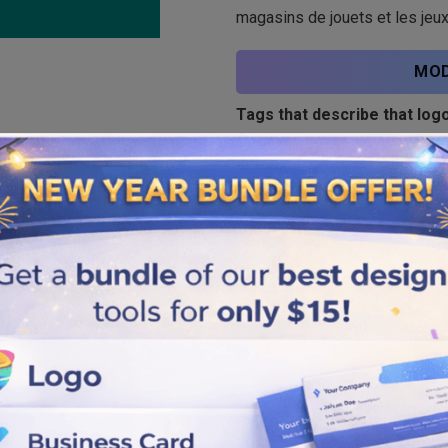
magasins de jouets et les jeux
MOD
Tags that describe that logo
Cartoon
Similar logos