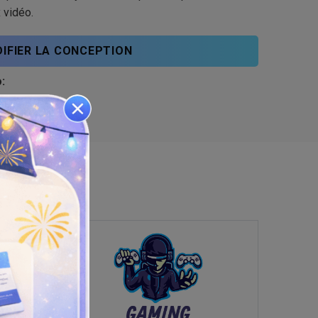
 vidéo.
IFIER LA CONCEPTION
: