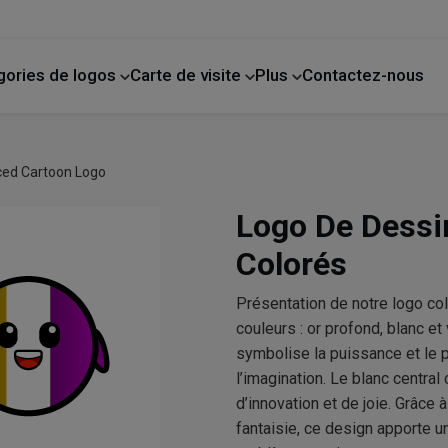
gories de logos
Carte de visite
Plus
Contactez-nous
de compagnie
La photographie
Amélioration de l'habitat
ced Cartoon Logo
Logo De Dessi
Colorés
Présentation de notre logo co
couleurs : or profond, blanc et
symbolise la puissance et le pr
l’imagination. Le blanc central 
d’innovation et de joie. Grâce 
fantaisie, ce design apporte un