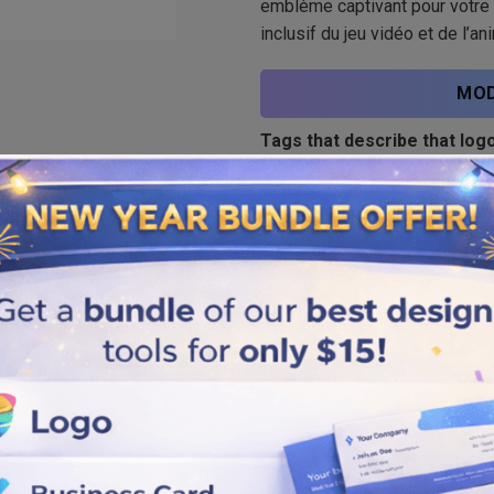
emblème captivant pour votre 
inclusif du jeu vidéo et de l’an
MOD
Tags that describe that logo
Rond
,
Cartoon
Similar logos