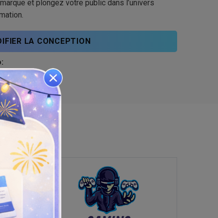
marque et plongez votre public dans l’univers
imation.
IFIER LA CONCEPTION
: