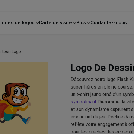
gories de logos
Carte de visite
Plus
Contactez-nous
de compagnie
La photographie
Amélioration de l'habitat
artoon Logo
Logo De Dessi
Découvrez notre logo Flash K
super-héros en pleine course, e
un t-shirt jaune orné d'un symb
symbolisant
l'héroïsme, la vit
et son dynamisme capturent à m
insouciant du jeu. Décliné dans
reflète votre engagement à off
pour les crèches, les écoles ma