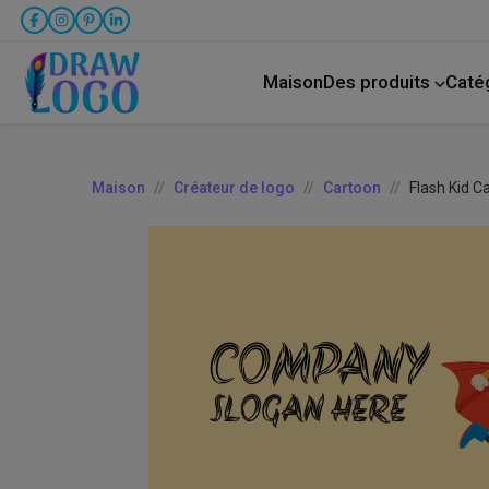
Maison
Des produits
Caté
créateur de publication sur Facebook
Animal 
Maison
Créateur de logo
Cartoon
Flash Kid C