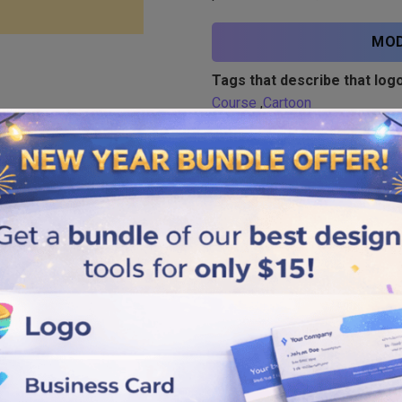
MOD
Tags that describe that logo
Course
,
Cartoon
Similar logos