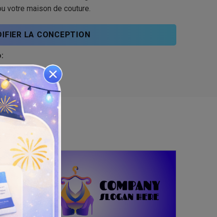
u votre maison de couture.
IFIER LA CONCEPTION
: