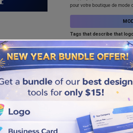
pour votre boutique de mode o
MOD
Tags that describe that logo
Boutique
,
Façonner
Similar logos