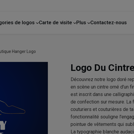
gories de logos
Carte de visite
Plus
Contactez-nous
de compagnie
La photographie
Amélioration de l'habitat
utique Hanger Logo
Logo Du Cintr
Découvrez notre logo doré rep
en scène un cintre orné d'un fi
est inscrit dans une calligra
de confection sur mesure. La f
couturiers et couturières de ta
fonctionnalité souligne l'eng
pointue de vêtements qui sub
La typographie blanche audacie