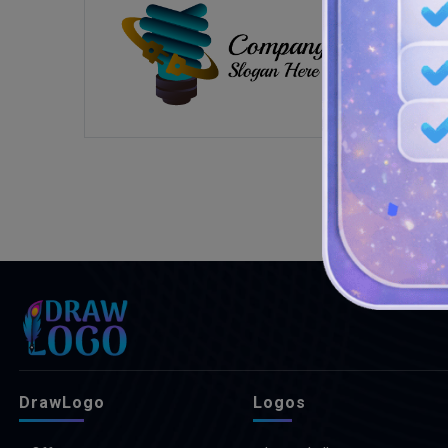
DrawLogo
Logos