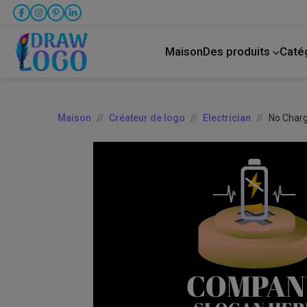
Maison
Des produits
Caté
créateur de publication sur Facebook
Animal 
Maison
Créateur de logo
Electrician
No Charg