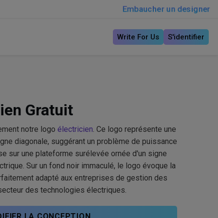
Embaucher un designer
Write For Us
S'identifier
ien Gratuit
ement notre logo
électricien
. Ce logo représente une
 ligne diagonale, suggérant un problème de puissance
ose sur une plateforme surélevée ornée d'un signe
ectrique. Sur un fond noir immaculé, le logo évoque la
t parfaitement adapté aux entreprises de gestion des
secteur des technologies électriques.
IFIER LA CONCEPTION