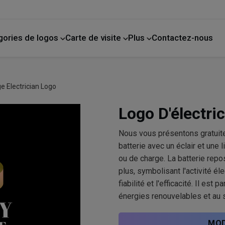
gories de logos
Carte de visite
Plus
Contactez-nous
de compagnie
La photographie
Amélioration de l'habitat
e Electrician Logo
Logo D'électric
Nous vous présentons gratuit
batterie avec un éclair et une
ou de charge. La batterie rep
plus, symbolisant l'activité él
fiabilité et l'efficacité. Il es
énergies renouvelables et au 
MOD