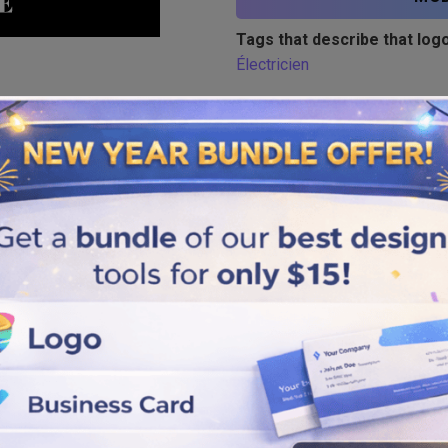
Tags that describe that logo
Électricien
Similar logos