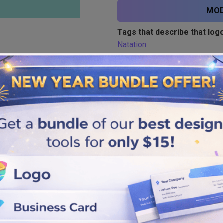
MOD
Tags that describe that logo
Natation
Similar logos