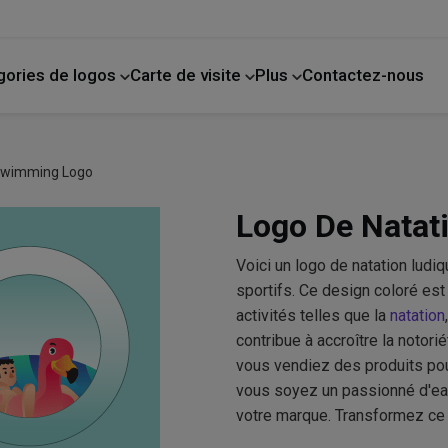
gories de logos
Carte de visite
Plus
Contactez-nous
de compagnie
La photographie
Amélioration de l'habitat
 Swimming Logo
Logo De Natat
Voici un logo de natation ludiqu
sportifs. Ce design coloré est
activités telles que la
natation
contribue à accroître la notor
vous vendiez des produits pour
vous soyez un passionné d'eau
votre marque. Transformez ce