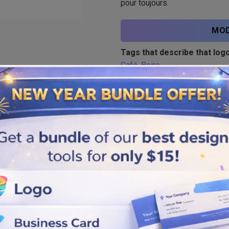
pour toujours.
MOD
Tags that describe that logo
Café
,
Boire
Similar logos