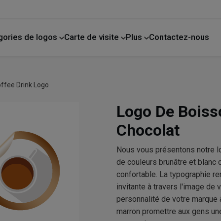
gories de logos
Carte de visite
Plus
Contactez-nous
de compagnie
La photographie
Amélioration de l'habitat
ffee Drink Logo
Logo De Boiss
Chocolat
Nous vous présentons notre l
de couleurs brunâtre et blanc
confortable. La typographie re
invitante à travers l'image de
personnalité de votre marque 
marron promettre aux gens u