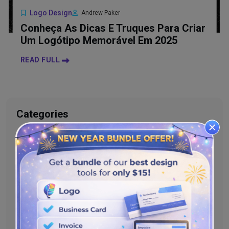
Logo Design
Andrew Paker
Conheça As Dicas E Truques Para Criar
Um Logótipo Memorável Em 2025
READ FULL
Categories
Logo Design
Web Design Trends
Digital Marketing
Content Creation