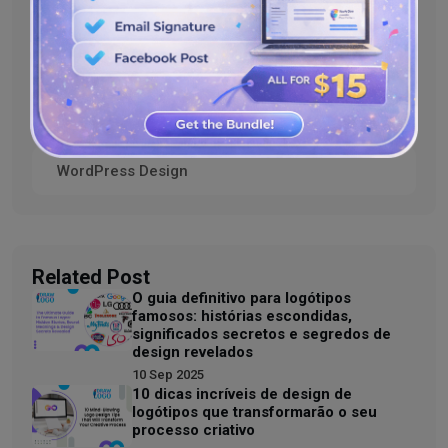
Graphic Design & Tools
Shopify Design
UI/UX Design
WordPress Design
Related Post
O guia definitivo para logótipos
famosos: histórias escondidas,
significados secretos e segredos de
design revelados
10 Sep 2025
10 dicas incríveis de design de
logótipos que transformarão o seu
processo criativo