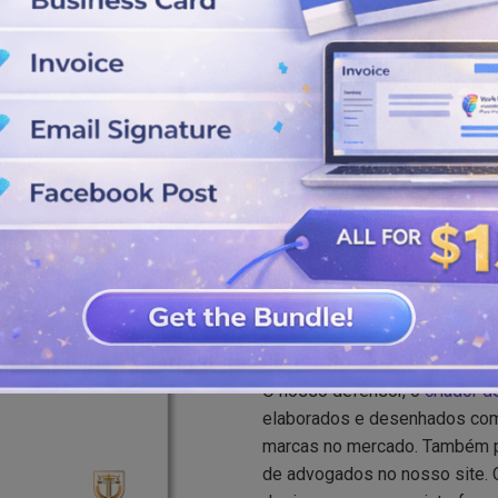
selecionar o logótipo desejado
 acordo com as suas
e fácil de utilizar.
do do website. Os nossos
Melhor Criado
O nosso defensor, o
criador d
elaborados e desenhados com 
marcas no mercado. Também po
de advogados no nosso site. O