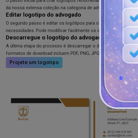
O passo inicial para criar logótipos fenomenais e esplêndidos é 
da nossa extensa coleção na categoria de advogado.
Editar logotipo do advogado
O segundo passo é editar os logótipos para os personalizar de
necessidades. Pode modificar facilmente os designs com a interfac
Descarregue o logotipo do advogado
A última etapa do processo é descarregar o design personaliza
formatos de download incluem PDF, PNG, JPG e SVG.
Projete um logotipo