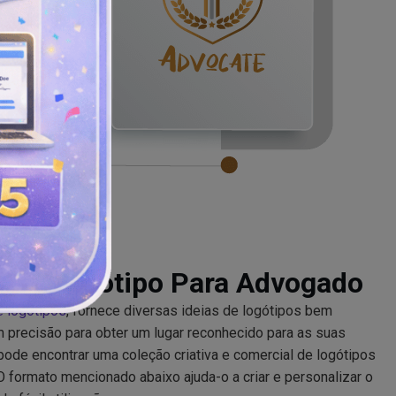
r De Logótipo Para Advogado
e logótipos
, fornece diversas ideias de logótipos bem
precisão para obter um lugar reconhecido para as suas
de encontrar uma coleção criativa e comercial de logótipos
 formato mencionado abaixo ajuda-o a criar e personalizar o