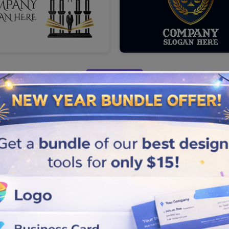
Load More
Advogado?
os no nosso website
sidade de contratar um
 processo inclui três passos
nsor que comunique
 direitos entre os clientes.