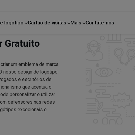
e logótipo
Cartão de visitas
Mais
Contate-nos
Melhoria da casa
 Gratuito
a criar um emblema de marca
O nosso design de logótipo
ogados e escritórios de
sionalismo que acentua o
de personalizar e utilizar
 com defensores nas redes
ogótipos excecionais e