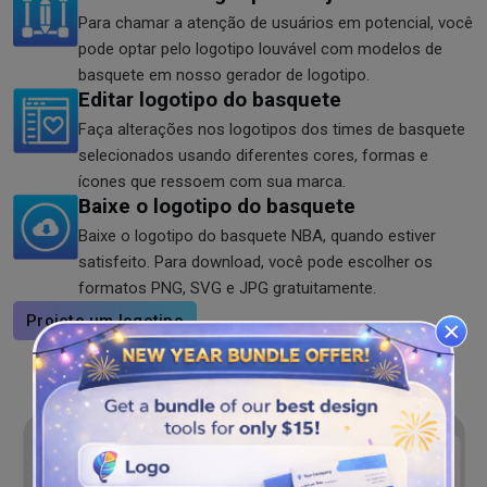
Para chamar a atenção de usuários em potencial, você
pode optar pelo logotipo louvável com modelos de
basquete em nosso gerador de logotipo.
Editar logotipo do basquete
Faça alterações nos logotipos dos times de basquete
selecionados usando diferentes cores, formas e
ícones que ressoem com sua marca.
Baixe o logotipo do basquete
Baixe o logotipo do basquete NBA, quando estiver
satisfeito. Para download, você pode escolher os
formatos PNG, SVG e JPG gratuitamente.
Projete um logotipo