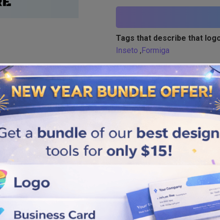
Tags that describe that logo
Inseto
,
Formiga
Similar logos