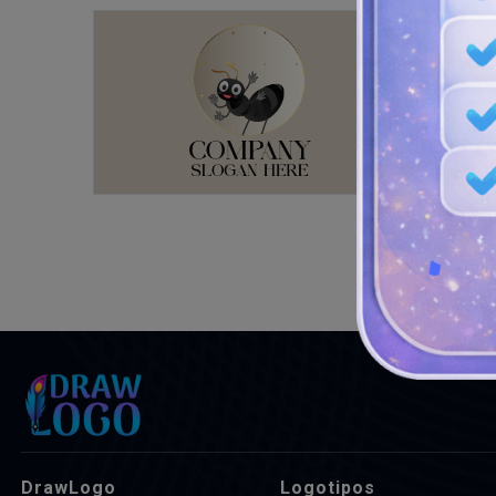
DrawLogo
Logotipos