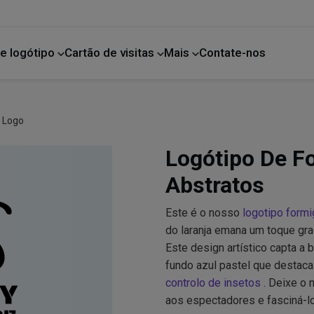
e logótipo
Cartão de visitas
Mais
Contate-nos
Melhoria da casa
t Logo
Logótipo De F
Abstratos
Este é o nosso
logotipo formi
do laranja emana um toque gra
Este design artístico capta a
fundo azul pastel que destac
controlo de insetos
. Deixe o
aos espectadores e fasciná-l