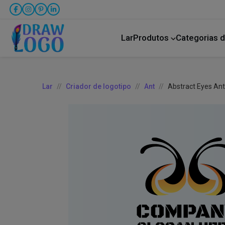
Lar
Produtos
Categorias d
Bicho de estimação
Transporte rodoviário
Lar
Criador de logotipo
Ant
Abstract Eyes An