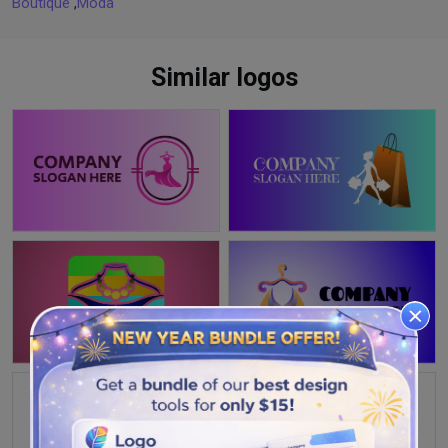
Boutique
,
Moda
Similar logos