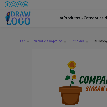
Lar
Produtos
Categorias d
Bicho de estimação
Transporte rodoviário
Lar
Criador de logotipo
Sunflower
Dual Happ