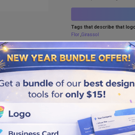
Tags that describe that logo
Flor
,
Girassol
Similar logos