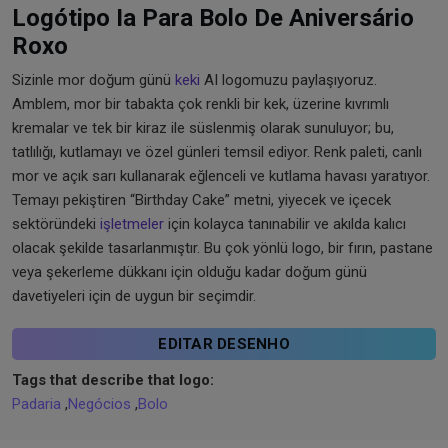
Logótipo Ia Para Bolo De Aniversário
Roxo
Sizinle mor doğum günü
keki
AI logomuzu paylaşıyoruz.
Amblem, mor bir tabakta çok renkli bir kek, üzerine kıvrımlı
kremalar ve tek bir kiraz ile süslenmiş olarak sunuluyor; bu,
tatlılığı, kutlamayı ve özel günleri temsil ediyor. Renk paleti, canlı
mor ve açık sarı kullanarak eğlenceli ve kutlama havası yaratıyor.
Temayı pekiştiren “Birthday Cake” metni, yiyecek ve içecek
sektöründeki
işletmeler
için kolayca tanınabilir ve akılda kalıcı
olacak şekilde tasarlanmıştır. Bu çok yönlü logo, bir fırın, pastane
veya şekerleme dükkanı için olduğu kadar doğum günü
davetiyeleri için de uygun bir seçimdir.
EDITAR DESENHO
Tags that describe that logo:
Padaria
,
Negócios
,
Bolo