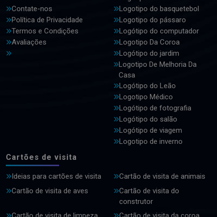
Contate-nos
Logotipo do basquetebol
Política de Privacidade
Logotipo do pássaro
Termos e Condições
Logótipo do computador
Avaliações
Logotipo Da Coroa
Logótipo do jardim
Logotipo De Melhoria Da
Casa
Logótipo do Leão
Logotipo Médico
Logótipo de fotografia
Logótipo do salão
Logótipo de viagem
Logotipo de inverno
Cartões de visita
Ideias para cartões de visita
Cartão de visita de animais
Cartão de visita de aves
Cartão de visita do
construtor
Cartão de visita de limpeza
Cartão de visita da coroa