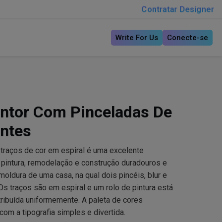
Contratar Designer
Write For Us
Conecte-se
intor Com Pinceladas De
ntes
traços de cor em espiral é uma excelente
 pintura, remodelação e construção duradouros e
moldura de uma casa, na qual dois pincéis, blur e
 Os traços são em espiral e um rolo de pintura está
stribuída uniformemente. A paleta de cores
m a tipografia simples e divertida.