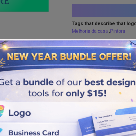
Tags that describe that logo
Melhoria da casa
,
Pintora
Similar logos