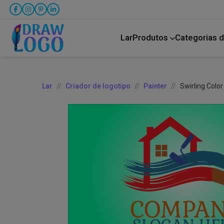
Lar
Produtos
Categorias d
Bicho de estimação
Transporte rodoviário
Lar
Criador de logotipo
Painter
Swirling Colo