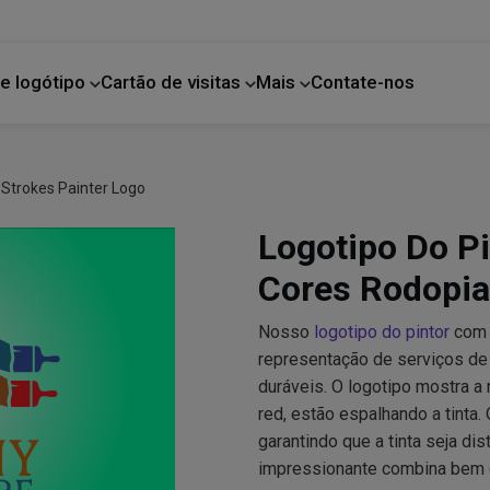
e logótipo
Cartão de visitas
Mais
Contate-nos
Melhoria da casa
r Strokes Painter Logo
Logotipo Do P
Cores Rodopia
Nosso
logotipo do pintor
com 
representação de serviços de
duráveis. O logotipo mostra a 
red, estão espalhando a tinta.
garantindo que a tinta seja di
impressionante combina bem co