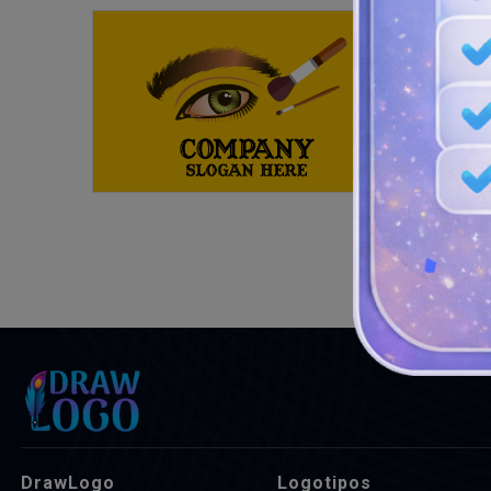
DrawLogo
Logotipos