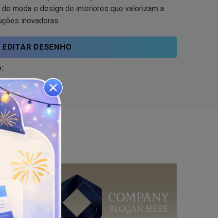
 de moda e design de interiores que valorizam a
uções inovadoras.
EDITAR DESENHO
: