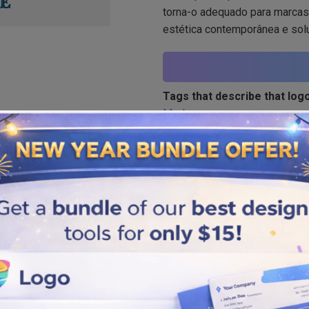
torna-o adequado para marcas
estética contemporânea e sol
Tags that describe that logo
Modren
Similar logos