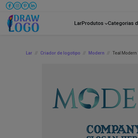
Lar
Produtos
Categorias d
Bicho de estimação
Transporte rodoviário
Lar
Criador de logotipo
Modern
Teal Modern