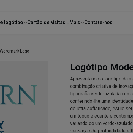
e logótipo
Cartão de visitas
Mais
Contate-nos
Melhoria da casa
 Wordmark Logo
Logótipo Mode
Apresentando o logótipo da 
combinação criativa de inova
tipografia verde-azulada com um
conferindo-lhe uma identidade
de letra sofisticado, estilo s
um toque elegante e contempo
variando de um verde-azulado 
sensação de profundidade e fl