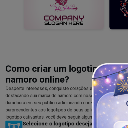
Como criar um logotipo profis
namoro online?
Desperte interesses, conquiste corações e construa um rel
destacando sua marca de namoro com nossos designs de lo
duradoura em seu público adicionando cores divertidas, tex
surpreendentes aos logotipos de seus aplicativos de namoro
logotipo cativantes, você deve seguir algumas etapas rápidas
Selecione o logotipo desejado