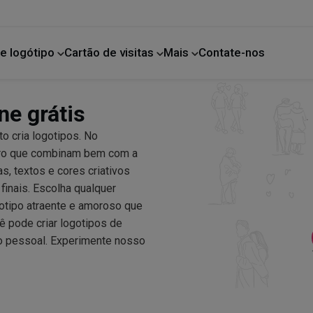
e logótipo
Cartão de visitas
Mais
Contate-nos
Melhoria da casa
ne grátis
o cria logotipos. No
oro que combinam bem com a
s, textos e cores criativos
finais. Escolha qualquer
otipo atraente e amoroso que
ê pode criar logotipos de
uso pessoal. Experimente nosso