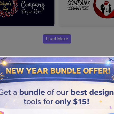
Load More
sional para
acionamento entre as pessoas
gotipo. Deixe uma impressão
tos malucos e formas
. Para obter resultados de
 e fáceis descritas abaixo.