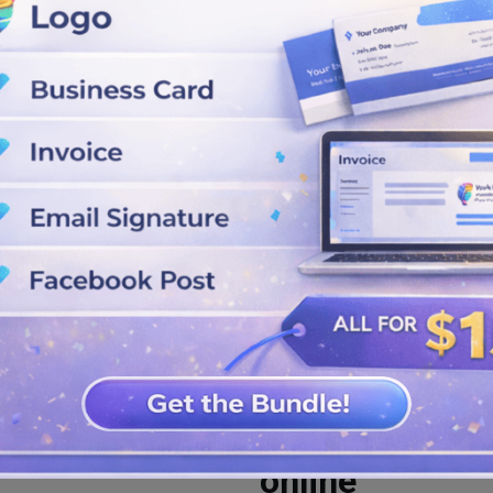
poníveis aqui. O design do
es do seu negócio de namoro.
memorável e cativante, você
forma do modelo de logotipo
 processo de logotipo de
 PNG. Compartilhe em qualquer
Melhor criador
online