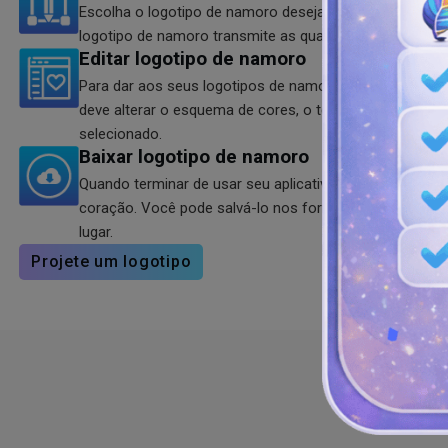
Escolha o logotipo de namoro desejado nos modelos dis
logotipo de namoro transmite as qualidades e os valor
Editar logotipo de namoro
Para dar aos seus logotipos de namoro uma aparência 
deve alterar o esquema de cores, o texto, o estilo e a 
selecionado.
Baixar logotipo de namoro
Quando terminar de usar seu aplicativo de namoro com
coração. Você pode salvá-lo nos formatos JPG, SVG e
lugar.
Projete um logotipo