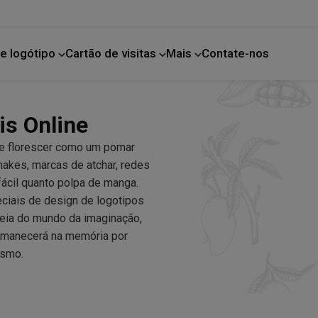
e logótipo
Cartão de visitas
Mais
Contate-nos
Melhoria da casa
is Online
de florescer como um pomar
shakes, marcas de atchar, redes
fácil quanto polpa de manga.
ciais de design de logotipos
deia do mundo da imaginação,
ermanecerá na memória por
esmo.