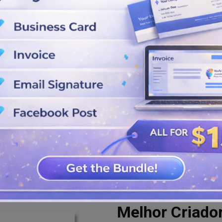
 com tema de manga para
são e estilo de negócios.
terando cores, remodelando
ar o logotipo exclusivamente
to, você pode clicar no botão de
incluindo SVG, JPG, PDF e PNG.
Melhor Criado