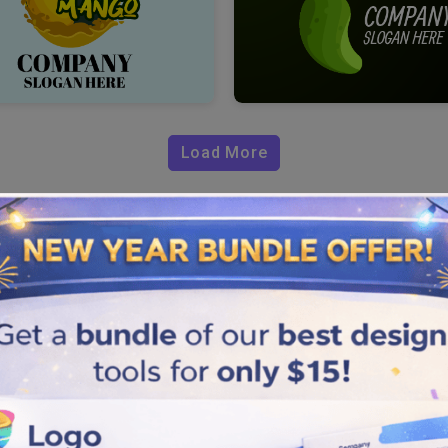
Load More
anga da
ignifica adicionar diversão,
ogotipo de forma conveniente,
fatias de manga e folhas para
e-se da concorrência
or com nosso gerador de