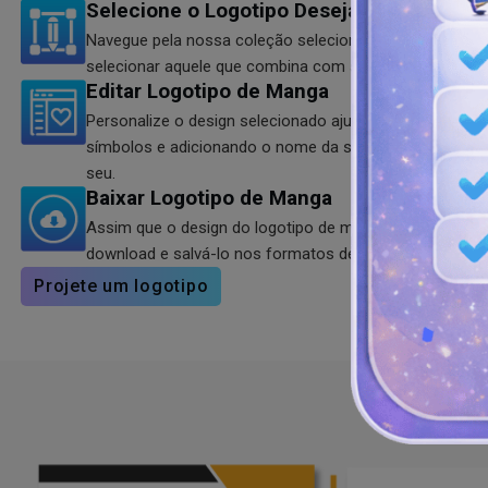
Selecione o Logotipo Desejado
Navegue pela nossa coleção selecionada de logotipos
selecionar aquele que combina com seus objetivos, mis
Editar Logotipo de Manga
Personalize o design selecionado ajustando fontes, al
símbolos e adicionando o nome da sua marca para torn
seu.
Baixar Logotipo de Manga
Assim que o design do logotipo de manga estiver perfei
download e salvá-lo nos formatos de sua preferência, 
Projete um logotipo