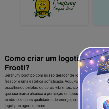
Como criar um logotipo de m
Frooti?
Gerar um logotipo com nosso gerador de logotipos de manga s
frescor e uma estética sofisticada. Aqui, você pode criar o l
escolhendo paletas de cores vibrantes, ícones divertidos de 
que sua marca alcance a perfeição em pouco tempo. Destaqu
simbolizando as qualidades de energia, crescimento e fresc
logotipos agora mesmo.