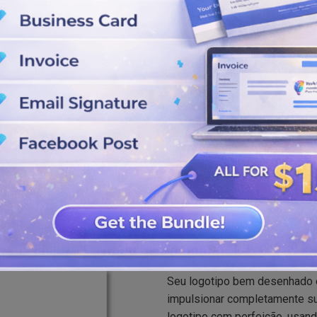
elos de logotipo especialmente
econhecimento.
keting usando cores escuras e
oderá baixá-lo. Salve os
 de logotipos.
Melhor criador
Seu logotipo bem desenhado e 
impulsionar completamente sua
logotipo com perfeição, usand