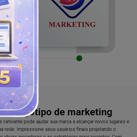
 de logotipo de marketing
cativante pode ajudar sua marca a alcançar novos lugares e
 rede. Impressione seus usuários finais projetando o
o ideias inovadoras e as estratégias mais recentes. Com