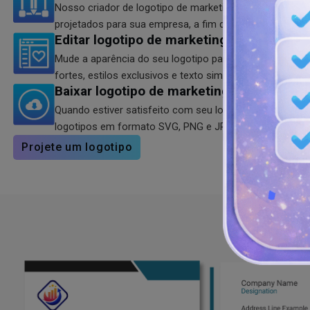
Nosso criador de logotipo de marketing tem vários mod
projetados para sua empresa, a fim de melhorar seu r
Editar logotipo de marketing
Mude a aparência do seu logotipo para agência de mar
fortes, estilos exclusivos e texto simples para a marca.
Baixar logotipo de marketing
Quando estiver satisfeito com seu logotipo Mktg, você p
logotipos em formato SVG, PNG e JPG em nosso criador
Projete um logotipo