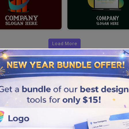
Load More
arketing
riador de logotipo
de
blicidade, você deve
s perfeitos para aumentar a
m nossa ferramenta é fácil e