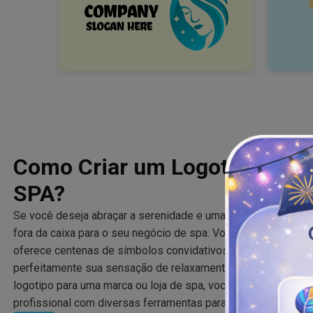
Como Criar um Logotipo Profi
SPA?
Se você deseja abraçar a serenidade e uma sensação de tran
fora da caixa para o seu negócio de spa. Você está se perg
oferece centenas de símbolos convidativos e versáteis que 
perfeitamente sua sensação de relaxamento, humor e matizes
logotipo para uma marca ou loja de spa, você tem um criador 
profissional com diversas ferramentas para explorar até encon