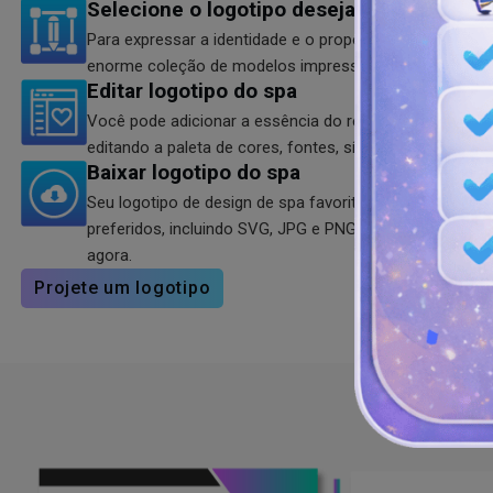
Selecione o logotipo desejado
Para expressar a identidade e o propósito da sua marc
enorme coleção de modelos impressionantes. Você pod
Editar logotipo do spa
Você pode adicionar a essência do rejuvenescimento ao
editando a paleta de cores, fontes, símbolos e formas.
Baixar logotipo do spa
Seu logotipo de design de spa favorito está pronto p
preferidos, incluindo SVG, JPG e PNG. Você pode compar
agora.
Projete um logotipo