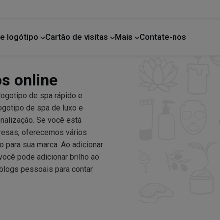
e logótipo
Cartão de visitas
Mais
Contate-nos
Melhoria da casa
os online
ogotipo de spa rápido e
ogotipo de spa de luxo e
nalização. Se você está
resas, oferecemos vários
 para sua marca. Ao adicionar
você pode adicionar brilho ao
 blogs pessoais para contar