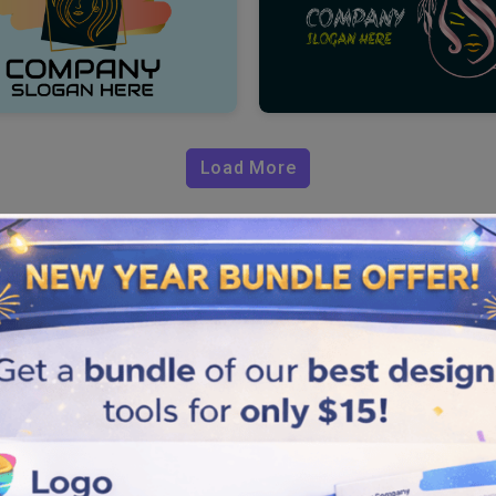
Load More
ssional de
quilidade, você precisa pensar
untando como? Drawlogo
ajudam você a incorporar
. Se você deseja criar um
de logotipo de spa
trar o seu favorito.