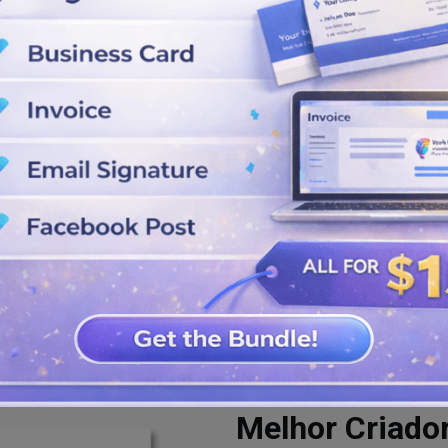
a, escolha o melhor entre uma
e desenhar um logotipo agora!
 seu logotipo de beleza de spa
ara download em seus formatos
tilhá-lo em qualquer lugar
Melhor Criado