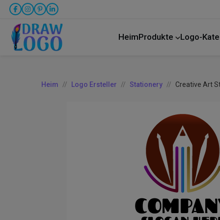
Heim
Produkte
Logo-Kate
LKW-Transport
Heim
Logo Ersteller
Stationery
Creative Art S