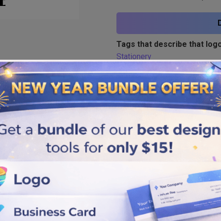
Tags that describe that logo
Stationery
Similar logos