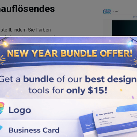
hauflösendes
stellt, indem Sie Farben
t haben. Jetzt ist es an der
für
Social Media
, Webseiten
arten
– Ihr Logo behält auf
g und professionelle Qualität.
unserem Logo-Generator und
ibenden Eindruck.
ecken Sie unsere Markenlogo-