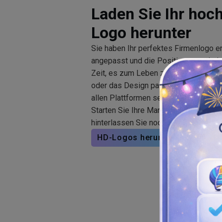
Laden Sie Ihr hoc
Logo herunter
Sie haben Ihr perfektes Firmenlogo er
angepasst und die Positionen optimier
Zeit, es zum Leben zu erwecken. Ob 
oder das Design passend zu
Visitenk
allen Plattformen seine hohe Auflösun
Starten Sie Ihre Marke mühelos mit 
hinterlassen Sie noch heute einen ble
HD-Logos herunterladen
Entd