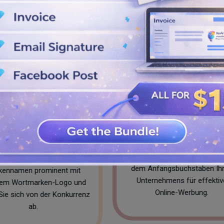
Buchstabenmarken-
Logo
Abstraktes L
Wir bieten Buchstabenlogos mit
Verleihen Sie Ihrer 
dem Anfangsbuchstaben Ihres
Bedeutung mit uns
Unternehmens für effektive
abstrakten Design und fe
Online-Werbung.
Ihre Zielgruppe.