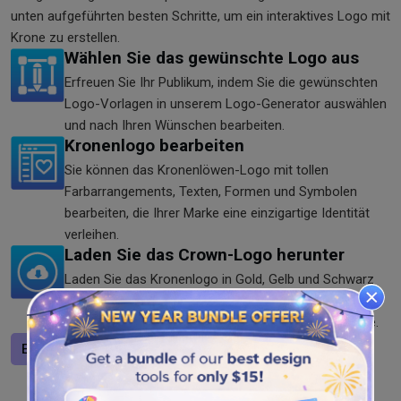
unten aufgeführten besten Schritte, um ein interaktives Logo mit
Krone zu erstellen.
Wählen Sie das gewünschte Logo aus
Erfreuen Sie Ihr Publikum, indem Sie die gewünschten
Logo-Vorlagen in unserem Logo-Generator auswählen
und nach Ihren Wünschen bearbeiten.
Kronenlogo bearbeiten
Sie können das Kronenlöwen-Logo mit tollen
Farbarrangements, Texten, Formen und Symbolen
bearbeiten, die Ihrer Marke eine einzigartige Identität
verleihen.
Laden Sie das Crown-Logo herunter
Laden Sie das Kronenlogo in Gold, Gelb und Schwarz
im SVG, PNG und JPG Format von unserem Tool
herunter. Verwenden Sie es überall online oder offline.
Entwerfen Sie ein Logo