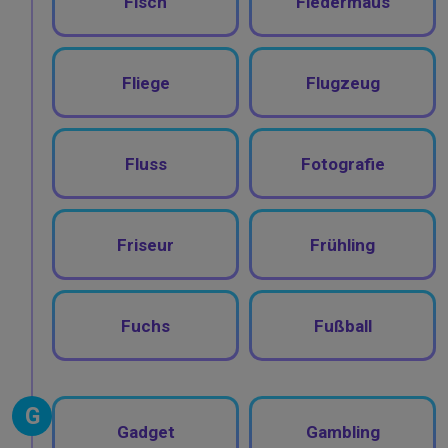
Fisch
Fledermaus
Fliege
Flugzeug
Fluss
Fotografie
Friseur
Frühling
Fuchs
Fußball
G
Gadget
Gambling