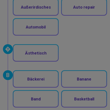
Außerirdisches
Auto repair
Automobil
�
Ästhetisch
B
Bäckerei
Banane
Band
Basketball