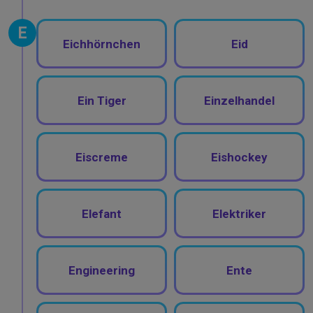
E
Eichhörnchen
Eid
Ein Tiger
Einzelhandel
Eiscreme
Eishockey
Elefant
Elektriker
Engineering
Ente