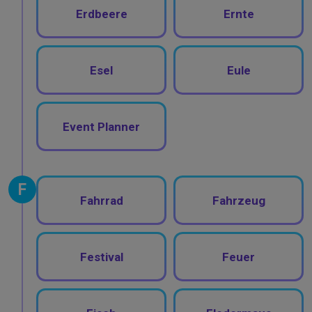
Erdbeere
Ernte
Esel
Eule
Event Planner
F
Fahrrad
Fahrzeug
Festival
Feuer