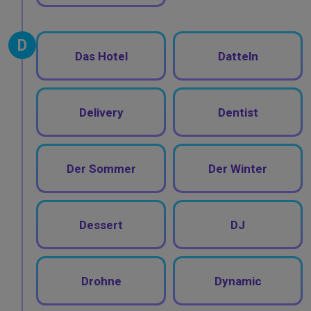
D
Das Hotel
Datteln
Delivery
Dentist
Der Sommer
Der Winter
Dessert
DJ
Drohne
Dynamic