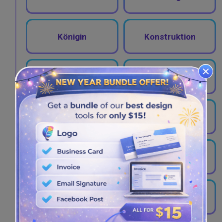
Königin
Konstruktion
Konto
Kosmetikartikel
Kricket
Krokodil
Krone
Kuchen
Kunst
Künstler