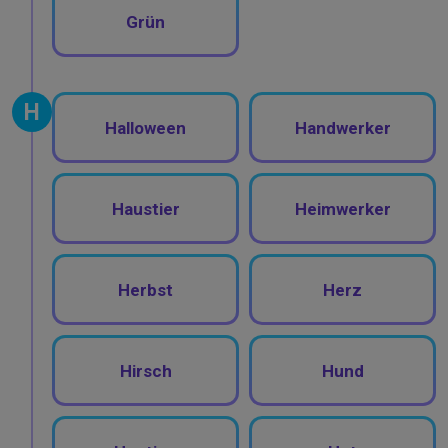
Grün
H
Halloween
Handwerker
Haustier
Heimwerker
Herbst
Herz
Hirsch
Hund