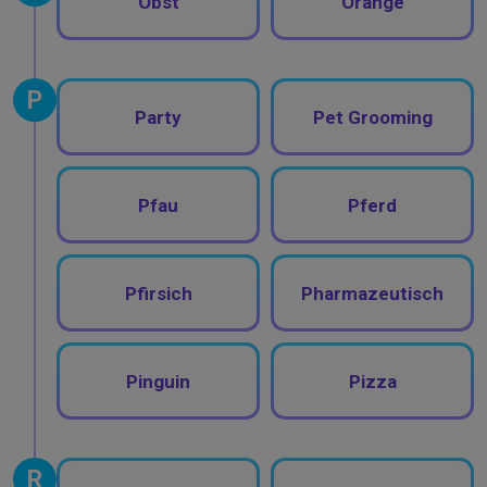
Obst
Orange
P
Party
Pet Grooming
Pfau
Pferd
Pfirsich
Pharmazeutisch
Pinguin
Pizza
R