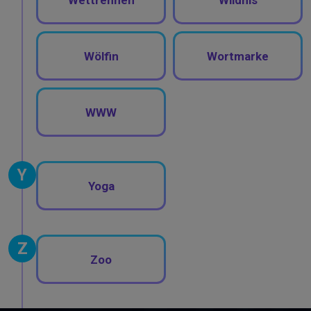
Wölfin
Wortmarke
WWW
Y
Yoga
Z
Zoo