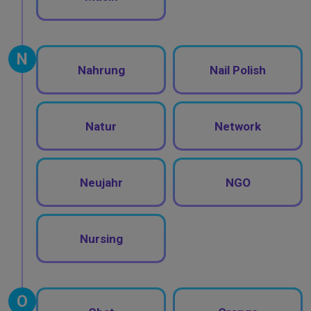
N
Nahrung
Nail Polish
Natur
Network
Neujahr
NGO
Nursing
O