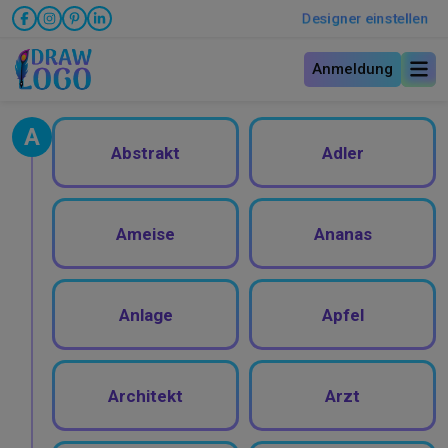
Designer einstellen
Anmeldung
A
Abstrakt
Adler
Ameise
Ananas
Anlage
Apfel
Architekt
Arzt