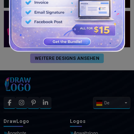
WEITERE DESIGNS ANSEHEN
De
DrawLogo
Logos
Angebote
Anwaltslogo