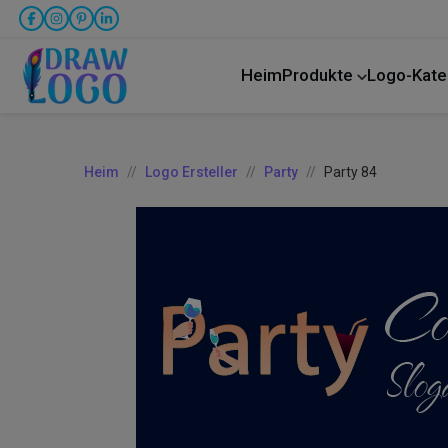
Heim
Produkte
Logo-Kate
LKW-Transport
Heim
Logo Ersteller
Party
Party 84