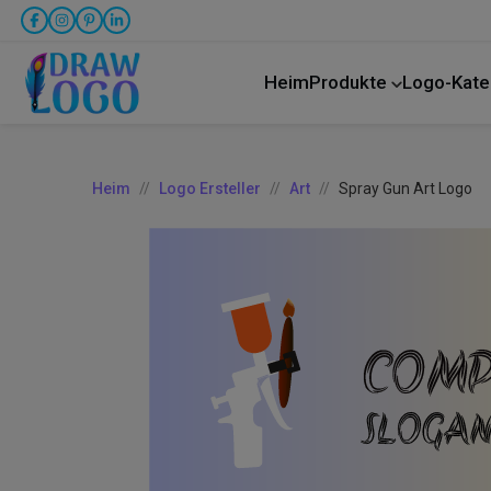
Heim
Produkte
Logo-Kate
LKW-Transport
Heim
Logo Ersteller
Art
Spray Gun Art Logo