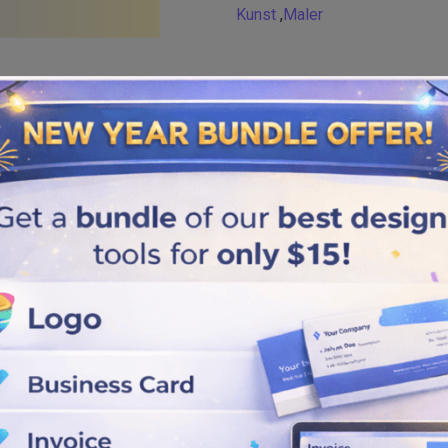
Kunst
,
Maler
Similar logos