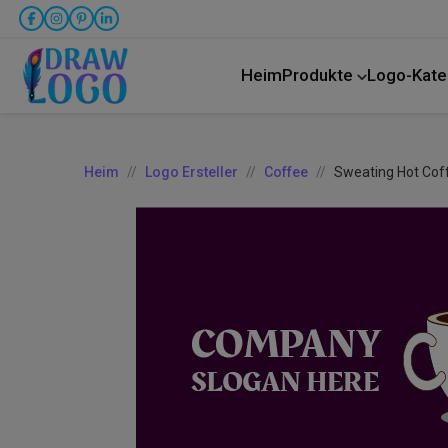
Heim
Produkte
Logo-Kate
LKW-Transport
Heim
Logo Ersteller
Coffee
Sweating Hot Cof