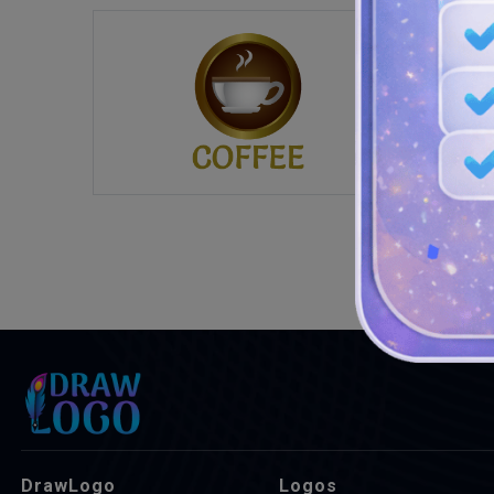
DrawLogo
Logos