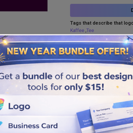
Tags that describe that logo
Kaffee
,
Tee
Similar logos