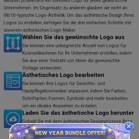
Minuten problemlos ein stilvolles Logo für jedes gewünschte
Unternehmen. Im Gegensatz zu anderen glauben wir nicht an
08/10-typische Logo-Ästhetik. Um das ästhetische Design Ihres
Logos zu erstellen, befolgen Sie die drei einfachen Schritte mit
unserem ästhetischen Logo-Maker.
Wählen Sie das gewünschte Logo aus
Sie können eine unbegrenzte Anzahl von Logos für
Kosmetikerinnen für Ihr Unternehmen erstellen, indem
Sie aus einer Vielzahl von Ideen die gewünschte
Vorlage verwenden.
Ästhetisches Logo bearbeiten
Sie können Ihre Logos für Gesichts- und
Hautpflegekosmetiker anpassen, indem Sie Farben,
Schriftarten, Formen, Symbole und mehr bearbeiten,
um ein ideales Aussehen zu erzielen.
Laden Sie das ästhetische Logo herunter
Sobald Sie mit dem ästhetischen Designprozess Ihres
Logos fertig sind, können Sie es mit dem ästhetischen
Logo-Maker in den Formaten SVG, JPG und PNG