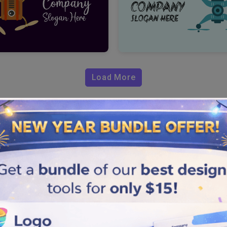
Load More
Logo?
paar Klicks davon entfernt.
rnehmenslogo, indem Sie die
it unserem Drohnen-Logo-
olgen, die im Folgenden
 Vorlagen aus, die gut zu Ihrer
hr Unternehmen länger bestehen