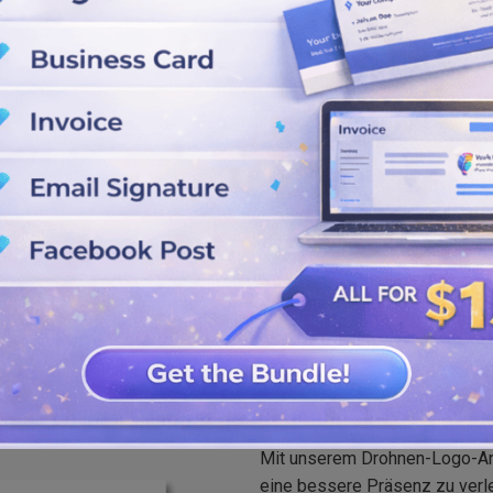
e neue Farbkombinationen,
arke herausragende Popularität
runterladen und in den Formaten
speichern. Teilen Sie es jetzt
Bester Drohnen
Mit unserem Drohnen-Logo-Anb
eine bessere Präsenz zu verle